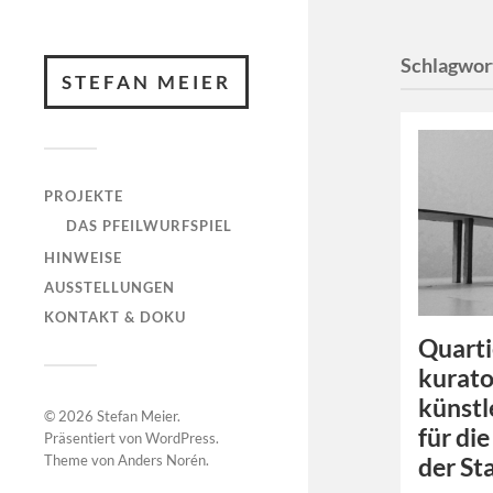
Schlagwor
STEFAN MEIER
PROJEKTE
DAS PFEILWURFSPIEL
HINWEISE
AUSSTELLUNGEN
KONTAKT & DOKU
Quarti
kurato
künstl
© 2026
Stefan Meier
.
für di
Präsentiert von
WordPress
.
Theme von
Anders Norén
.
der St