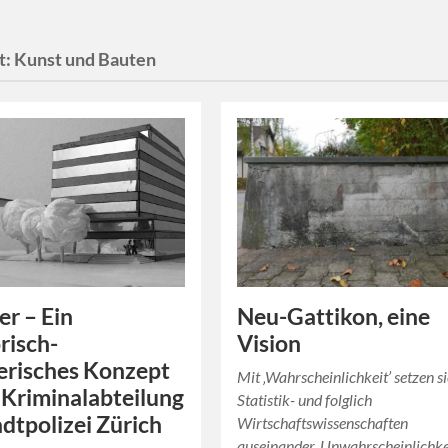
t:
Kunst und Bauten
Neu-Gattikon, eine
er – Ein
Vision
risch-
erisches Konzept
Mit ‚Wahrscheinlichkeit’ setzen s
e Kriminalabteilung
Statistik- und folglich
adtpolizei Zürich
Wirtschaftswissenschaften
auseinander.‚Unwahrscheinlichke