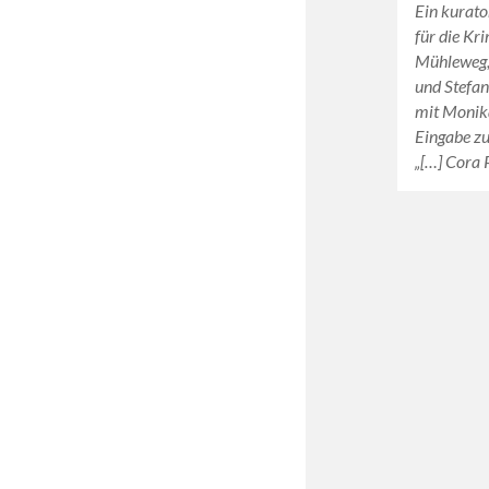
Ein kurato
für die Kr
Mühleweg, 
und Stefa
mit Monika
Eingabe z
„[…] Cora