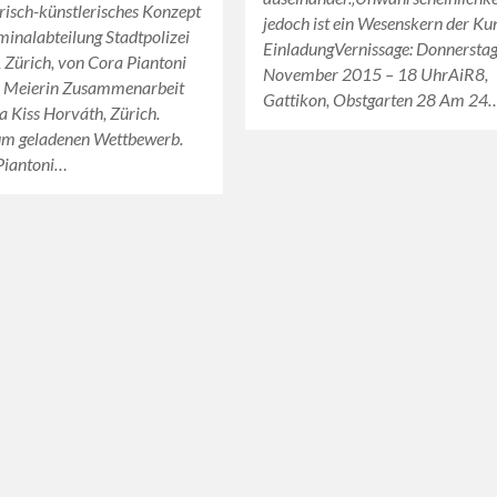
risch-künstlerisches Konzept
jedoch ist ein Wesenskern der Kun
iminalabteilung Stadtpolizei
EinladungVernissage: Donnerstag
Zürich, von Cora Piantoni
November 2015 – 18 UhrAiR8,
n Meierin Zusammenarbeit
Gattikon, Obstgarten 28 Am 24
 Kiss Horváth, Zürich.
um geladenen Wettbewerb.
 Piantoni…